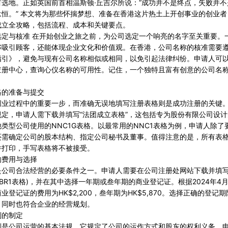
首选地。正如英国前首相温斯顿·丘吉尔所说：“成功并不是终点，失败并
永恒。” 本文将为那些怀揣梦想、准备在香港这片热土上开创事业的创业
成立全攻略，包括流程、成本和关键要点。
选定与核准 在开始创业之旅之前，为公司选定一个响亮的名字至关重要。
够吸引顾客，还能体现企业文化和价值观。在香港，公司名称的核准需要
指引》，避免与现有公司名称相似或相同，以免引起法律纠纷。申请人可
查册中心，查询心仪名称的可用性。记住，一个独特且富有创意的公司名
。
格的准备与提交
创业过程中的重要一步，而准确无误地填写注册表格则是成功注册的关键
定，申请人需下载并填写“法团成立表格”，这包括专为股份有限公司设计的
类型公司使用的NNC1G表格。以最常用的NNC1表格为例，申请人除了
还需确定公司的股本结构、指定公司秘书及董事。值得注意的是，所有表
并打印，手写表格将不被接受。
的费用与选择
是公司合法经营的必要条件之一。申请人需要在公司注册处网站下载并填写
IRBR1表格)，并在其中选择一年期或叁年期的商业登记证。根据2024年4
业登记证的费用为HK$2,200，叁年期为HK$5,870。选择正确的登记
，同时也符合企业的经营规划。
则的制定
则是公司运营的基本法规，它规定了公司的运作方式和股东的权利义务。