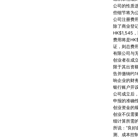
公司的性质
些细节将为
公司注册费
除了商业登
HK$1,5
费用将是HK$
证，则总费用为
有限公司与
创业者在成
限于其出资
告并缴纳约1
响企业的财
银行账户开
公司成立后
申报的准确
创业资金的
创业不仅需
细计算所需
所说：“良好
测、成本控