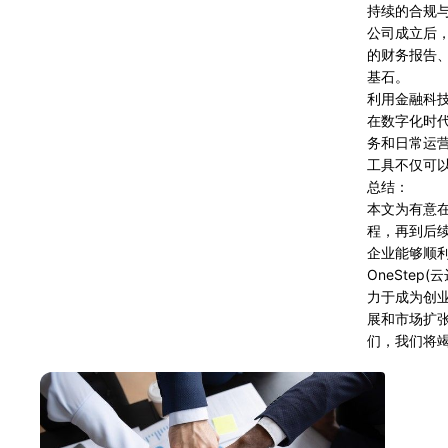
持续的合规
公司成立后
的财务报告
基石。
利用金融科
在数字化时
务和日常运
工具不仅可
总结：
本文为有意
程，再到后
企业能够顺
OneSte
力于成为创
展和市场扩
们，我们将