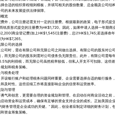
选择合适的组织章程细则模板，并填写相关的股份数量、总金额及公司结
公司的未来发展提供法律保障。
用概览
记费外，公司注册还需支付一定的注册费。根据最新的政策，电子形式提
45，而纸质形式提交的注册费为HK$1,720。因此，如果申请人选择一年期
2,200(商业登记费)加上HK$1,545(注册费)，总计HK$3,745;若选择
HK$7,265。
无限公司的选择
立公司时，需在有限公司和无限公司之间做出选择。有限公司的股东对公
额，而无限公司的股东则需对公司债务负无限责任。此外，有限公司需每
6.5%的利得税，而无限公司虽然税率较低，但私人开支不可扣除。这些
务规划和税务策略。
设与税务处理
，开设银行账户和处理税务问题同样重要。企业需要选择合适的银行服务
性和及时性。这些后续工作将直接影响企业的信誉和运营效率。
规划与管理
要勇气和创意，更需要合理的资金规划和管理。在启动任何商业活动之前
的启动资金和运营成本，确保有足够的资金支持企业的成长。正如美国企业
的财务管理是企业成功的关键。” 因此，创业者应制定详细的财务计划，
制和资金筹集策略。