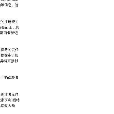
构等信息。这
交的注册费为
商业登记证，总
叁年期商业登记
司债务的责任
年提交审计报
差异将直接影
，并确保税务
，创业者应详
家亨利·福特
包括收入预