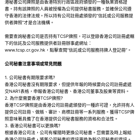
港秘書公司牌照是由香港特別行政區政府頒發的一種執業資格證
書。持有該牌照的人員被授權為公司提供秘書服務，並確保公司遵
守香港的法律法規。所以持有公司註冊處頒發的“信託或公司服務提
供者牌照”才是合法機構。
需要查詢秘書公司是否持有TCSP牌照，可以登錄香港公司註冊處轄
下的信託及公司服務提供者註冊辦事處網址：
www.tcsp.cr.gov.hk，點擊查閱“信託或公司服務持牌人登記冊”。
公司秘書注意事項或常見問題
1. 公司秘書有期限要求嗎?
香港公司秘書沒有期限要求，但提供年報的時候要向公司註冊處遞
交NAR1表格，申報香港公司秘書、香港公司董事及股東等資料。
2. 為什麼需要香港TCSP牌照?
香港TCSP牌照是由香港公司註冊處頒發的一種許可證，允許持有人
提供公司註冊、做賬、審計、商標註冊等一系列服務。獲得TCSP牌
照意味著具備了在香港提供公司秘書服務的資格和合法性。
3. 香港公司秘書可以更換嗎?
根據香港公司法，公司有權隨時更換公司秘書。您需要及時上報給
香港公司註冊處，將舊公司秘書的資訊更換為新公司秘書的資訊。