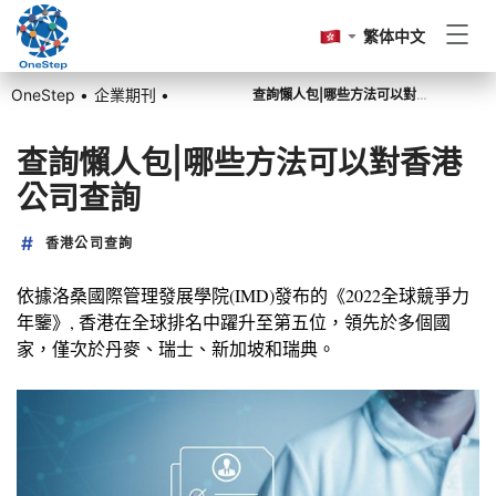
繁体中文
OneStep •
企業期刊 •
查詢懶人包|哪些方法可以對香港公司查詢
香港公司註冊
查詢懶人包|哪些方法可以對香港
公司查詢
香港公司周年申報
香港公司查詢
記賬報稅
依據洛桑國際管理發展學院(IMD)發布的《2022全球競爭力
年鑒》, 香港在全球排名中躍升至第五位，領先於多個國
家，僅次於丹麥、瑞士、新加坡和瑞典。
其他
前往OneStep