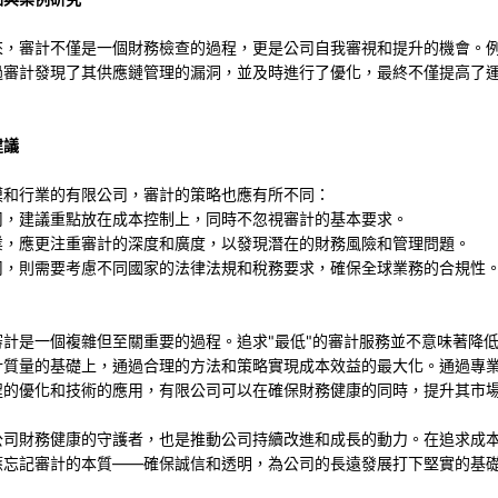
來，審計不僅是一個財務檢查的過程，更是公司自我審視和提升的機會。
過審計發現了其供應鏈管理的漏洞，並及時進行了優化，最終不僅提高了
。
建議
模和行業的有限公司，審計的策略也應有所不同：
司，建議重點放在成本控制上，同時不忽視審計的基本要求。
業，應更注重審計的深度和廣度，以發現潛在的財務風險和管理問題。
司，則需要考慮不同國家的法律法規和稅務要求，確保全球業務的合規性
審計是一個複雜但至關重要的過程。追求"最低"的審計服務並不意味著降
計質量的基礎上，通過合理的方法和策略實現成本效益的最大化。通過專
程的優化和技術的應用，有限公司可以在確保財務健康的同時，提升其市
公司財務健康的守護者，也是推動公司持續改進和成長的動力。在追求成
應忘記審計的本質——確保誠信和透明，為公司的長遠發展打下堅實的基