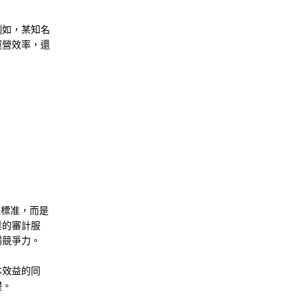
例如，某知名
運營效率，還
。
低標准，而是
業的審計服
場競爭力。
本效益的同
礎。