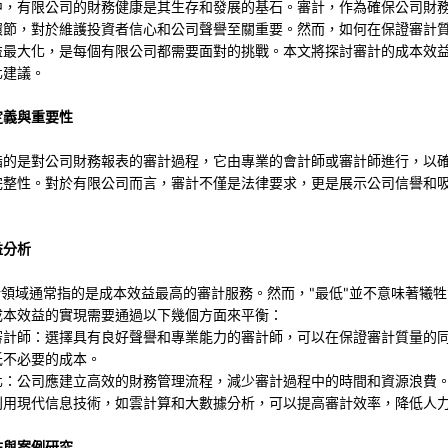
中，有限公司的財務健康是其生存和發展的基石。審計，作為確保公司財
環節，對於維護投資者信心和公司聲譽至關重要。然而，如何在保證審計
益最大化，是每個有限公司都需要面對的挑戰。本文將探討審計的成本效
化建議。
定義與重要性
指的是對公司財務報表的審計過程，它由專業的會計師或審計師進行，以
完整性。對於有限公司而言，審計不僅是法律要求，更是展示公司信譽和
益分析
計領域通常指的是成本效益最高的審計服務。然而，"最低"並不意味著犧
成本效益的實現需要通過以下幾個方面來平衡：
審計師：選擇具有良好聲譽和專業能力的審計師，可以在保證審計質量的
低不必要的成本。
化：公司應建立高效的財務管理流程，減少審計過程中的時間和資源浪費
利用現代信息技術，如雲計算和大數據分析，可以提高審計效率，降低人
點與案例研究