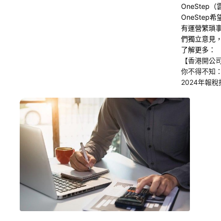
OneSte
OneSte
有運營繁瑣
們獨立意見
了解更多：
【香港開公
你不得不知
2024年報