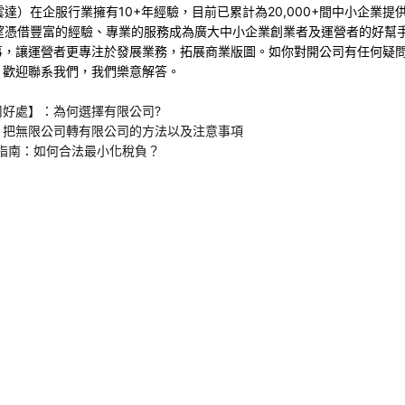
p（雲達）在企服行業擁有10+年經驗，目前已累計為20,000+間中小企業
p希望憑借豐富的經驗、專業的服務成為廣大中小企業創業者及運營者的好幫
事，讓運營者更專注於發展業務，拓展商業版圖。如你對開公司有任何疑
，歡迎聯系我們，我們樂意解答。
司好處】：為何選擇有限公司?
：把無限公司轉有限公司的方法以及注意事項
稅指南：如何合法最小化稅負？