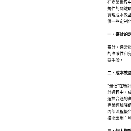
在商業世界
規性的關鍵
實現成本效
供一些定制
一、審計的
審計，通常
的准確性和
要手段。
二、成本效
"最低"在審
計過程中，
選擇合適的
專業經驗降
內部流程優
技術應用：
三、個人觀