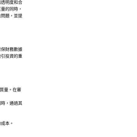
務透明度和合
質量的同時，
益問題，並提
確保財務數據
吸引投資的重
牲質量。在審
同時，通過其
。
力成本。