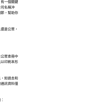
，有一個關鍵
公司名稱沖
細節，幫助你
人還是公眾，
往公眾查冊中
能以印刷本形
息，如過去和
的通訊資料僅
用：