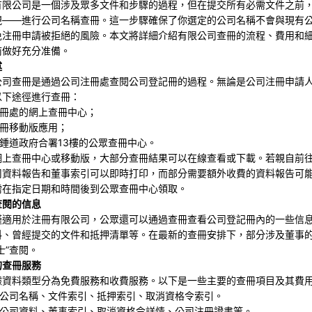
有限公司是一個涉及眾多文件和步驟的過程，但在提交所有必需文件之前
視——進行公司名稱查冊。這一步驟確保了你選定的公司名稱不會與現有
免注冊申請被拒絕的風險。本文將詳細介紹有限公司查冊的流程、費用和
前做好充分准備。
述
公司查冊是通過公司注冊處查閱公司登記冊的過程。無論是公司注冊申請
以下途徑進行查冊：
注冊處的網上查冊中心；
查冊移動版應用；
金鍾道政府合署13樓的公眾查冊中心。
網上查冊中心或移動版，大部分查冊結果可以在線查看或下載。若親自前
司資料報告和董事索引可以即時打印，而部分需要額外收費的資料報告可
需在指定日期和時間後到公眾查冊中心領取。
查閱的信息
僅適用於注冊有限公司，公眾還可以通過查冊查看公司登記冊內的一些信
料、曾經提交的文件和抵押清單等。在最新的查冊安排下，部分涉及董事
士”查閱。
的查冊服務
據資料類型分為免費服務和收費服務。以下是一些主要的查冊項目及其費
：公司名稱、文件索引、抵押索引、取消資格令索引。
：公司資料、董事索引、取消資格令詳情、公司注冊證書等。