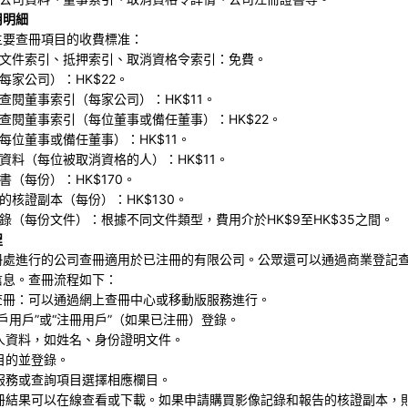
用明細
主要查冊項目的收費標准：
、文件索引、抵押索引、取消資格令索引：免費。
（每家公司）：HK$22。
稱查閱董事索引（每家公司）：HK$11。
名查閱董事索引（每位董事或備任董事）：HK$22。
（每位董事或備任董事）：HK$11。
令資料（每位被取消資格的人）：HK$11。
書（每份）：HK$170。
告的核證副本（每份）：HK$130。
記錄（每份文件）：根據不同文件類型，費用介於HK$9至HK$35之間。
程
冊處進行的公司查冊適用於已注冊的有限公司。公眾還可以通過商業登記
信息。查冊流程如下：
司查冊：可以通過網上查冊中心或移動版服務進行。
無賬戶用戶”或“注冊用戶”（如果已注冊）登錄。
冊人資料，如姓名、身份證明文件。
冊目的並登錄。
需服務或查詢項目選擇相應欄目。
查冊結果可以在線查看或下載。如果申請購買影像記錄和報告的核證副本，