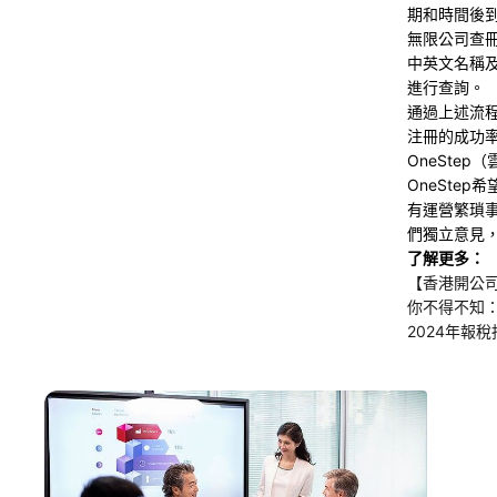
期和時間後
無限公司查
中英文名稱
進行查詢。
通過上述流
注冊的成功
OneSte
OneSte
有運營繁瑣
們獨立意見
了解更多：
【香港開公
你不得不知
2024年報