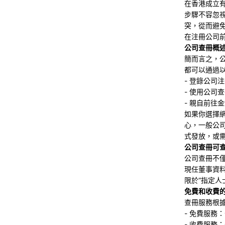
在香港成立
步驟不容忽
突，從而避
在注冊公司
公司查冊概
簡而言之，
都可以通過
- 登錄公司
- 使用公司
- 親自前往
如果你選擇
心，一般公
式發放，或
公司查冊可
公司查冊不
現任董事資
限於“指定人
免費和收費
查冊服務根
- 免費服務
- 收費服務