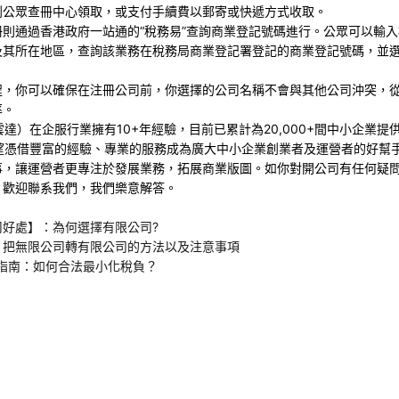
到公眾查冊中心領取，或支付手續費以郵寄或快遞方式收取。
冊則通過香港政府一站通的“稅務易”查詢商業登記號碼進行。公眾可以輸
及其所在地區，查詢該業務在稅務局商業登記署登記的商業登記號碼，並
程，你可以確保在注冊公司前，你選擇的公司名稱不會與其他公司沖突，
率。
p（雲達）在企服行業擁有10+年經驗，目前已累計為20,000+間中小企業
p希望憑借豐富的經驗、專業的服務成為廣大中小企業創業者及運營者的好幫
事，讓運營者更專注於發展業務，拓展商業版圖。如你對開公司有任何疑
，歡迎聯系我們，我們樂意解答。
司好處】：為何選擇有限公司?
：把無限公司轉有限公司的方法以及注意事項
稅指南：如何合法最小化稅負？