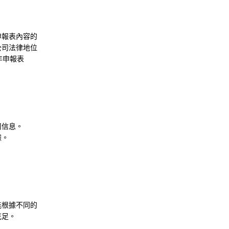
申報表內容的
公司法律地位
年申報表
司信息。
據。
能根據不同的
充足。