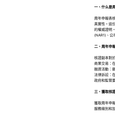
一、什么是
周年申報表
真實性。這
的權威證明。
(NAR1)、
二、周年申
核證副本對
商業交易：
融資活動：
法律訴訟：
政府和監管
三、獲取核
獲取周年申
服務級別和