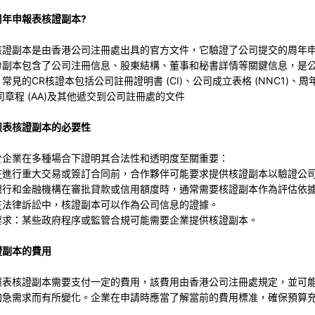
周年申報表核證副本?
核證副本是由香港公司注冊處出具的官方文件，它驗證了公司提交的周年
份副本包含了公司注冊信息、股東結構、董事和秘書詳情等關鍵信息，是
常見的CR核證本包括公司註冊證明書 (CI)、公司成立表格 (NNC1)、周
公司章程 (AA)及其他遞交到公司註冊處的文件
報表核證副本的必要性
於企業在多種場合下證明其合法性和透明度至關重要：
在進行重大交易或簽訂合同前，合作夥伴可能要求提供核證副本以驗證公
銀行和金融機構在審批貸款或信用額度時，通常需要核證副本作為評估依
在法律訴訟中，核證副本可以作為公司信息的證據。
要求：某些政府程序或監管合規可能需要企業提供核證副本。
證副本的費用
報表核證副本需要支付一定的費用，該費用由香港公司注冊處規定，並可
加急需求而有所變化。企業在申請時應當了解當前的費用標准，確保預算