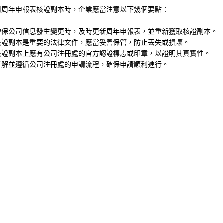
用周年申報表核證副本時，企業應當注意以下幾個要點：
確保公司信息發生變更時，及時更新周年申報表，並重新獲取核證副本。
核證副本是重要的法律文件，應當妥善保管，防止丟失或損壞。
核證副本上應有公司注冊處的官方認證標志或印章，以證明其真實性。
了解並遵循公司注冊處的申請流程，確保申請順利進行。