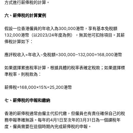
方式進行薪俸稅的計算。
六、薪俸稅的計算實例
假設一位香港僱員的年收入為300,000港幣，享有基本免稅額
132,000港幣（以2023/24年度為例），無其他可扣除項目。其薪
俸稅計算如下：
應評稅收入=年收入−免稅額=300,000−132,000=168,000港幣
如果選擇累進稅率計算，根據具體的稅率表確定稅款；如果選擇標
準稅率，則稅款為：
薪俸稅=168,000×15%=25,200港幣
七、薪俸稅的申報和繳納
香港的薪俸稅通常由僱主代扣代繳，但僱員也有責任確保自己的稅
務申報準確無誤。每年的4月1日至次年的3月31日為一個課稅年
度，僱員需要在這個時期內完成薪俸稅的申報。