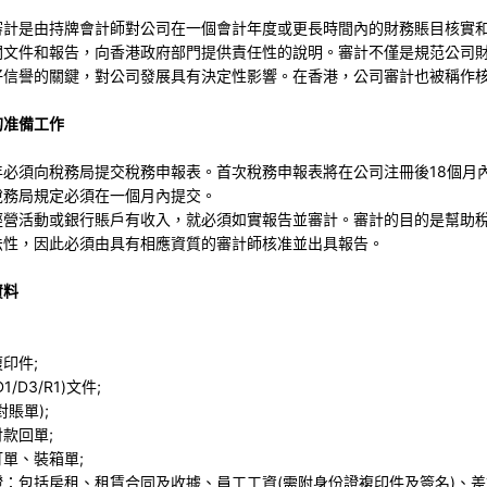
審計是由持牌會計師對公司在一個會計年度或更長時間內的財務賬目核實
關文件和報告，向香港政府部門提供責任性的說明。審計不僅是規范公司
好信譽的關鍵，對公司發展具有決定性影響。在香港，公司審計也被稱作
的准備工作
年必須向稅務局提交稅務申報表。首次稅務申報表將在公司注冊後18個月
稅務局規定必須在一個月內提交。
經營活動或銀行賬戶有收入，就必須如實報告並審計。審計的目的是幫助
法性，因此必須由具有相應資質的審計師核准並出具報告。
資料
印件;
/D3/R1)文件;
賬單);
款回單;
單、裝箱單;
證：包括房租、租賃合同及收據、員工工資(需附身份證複印件及簽名)、