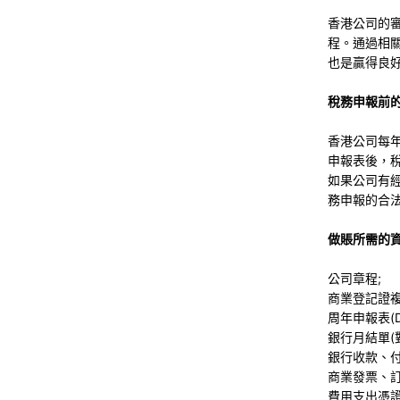
香港公司的
程。通過相
也是贏得良
稅務申報前
香港公司每
申報表後，
如果公司有
務申報的合
做賬所需的
公司章程;
商業登記證複
周年申報表(D1
銀行月結單(對
銀行收款、付
商業發票、訂
費用支出憑