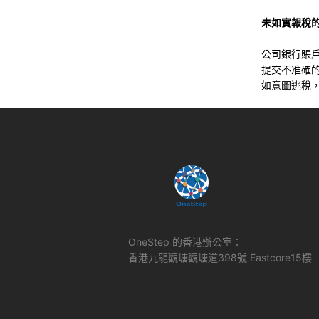
未如實報稅
公司銀行賬
提交不准確的
如意圖逃稅，
OneStep 的香港辦公室：
香港九龍觀塘觀塘道398號 Eastcore15樓