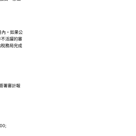
月內。如果公
作不活躍的審
給稅務局完成
簽署審計報
0;