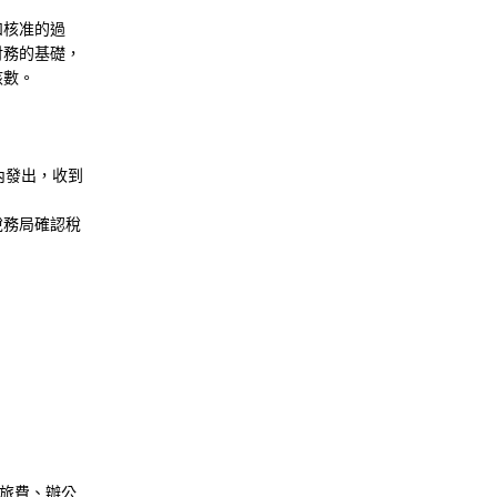
和核准的過
財務的基礎，
核數。
內發出，收到
稅務局確認稅
差旅費、辦公