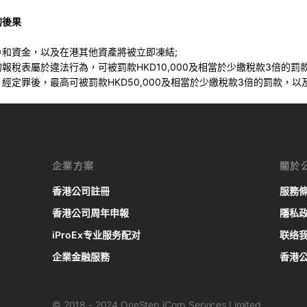
的後果
戶和資金，以及在港其他資產將被立即凍結;
報稅表屬於違法行為，可被罰款HKD10,000及相當於少繳稅款3倍的罰款
經定罪後，最高可被罰款HKD50,000及相當於少繳稅款3倍的罰款，以
企業方案
關於
香港公司註冊
服務
香港公司周年申報
隱私
iProEx专业服务配对
联络
企業金融服務
香港
© 2018 - 2024 OneStep iCorp Services Limited