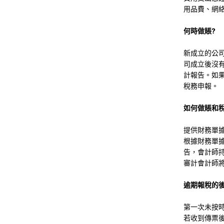
用品費、網
何時做賬?
新成立的公
司成立後沒
計報告。如
稅務申報。
如何做賬和稅
提供財務單據
根據財務單
告，會計師持
審計會計師
逾期報稅的
第一次未按時報
若收到傳票