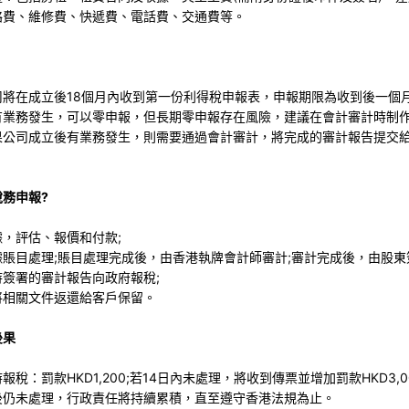
絡費、維修費、快遞費、電話費、交通費等。
司將在成立後18個月內收到第一份利得稅申報表，申報期限為收到後一個
有業務發生，可以零申報，但長期零申報存在風險，建議在會計審計時制
果公司成立後有業務發生，則需要通過會計審計，將完成的審計報告提交
務申報?
，評估、報價和付款;
據賬目處理;賬目處理完成後，由香港執牌會計師審計;審計完成後，由股東
簽署的審計報告向政府報稅;
將相關文件返還給客戶保留。
後果
稅：罰款HKD1,200;若14日內未處理，將收到傳票並增加罰款HKD3,00
後仍未處理，行政責任將持續累積，直至遵守香港法規為止。